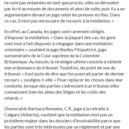
ne sont pas entamées en tant que procès; elles se déroulent
par écrit au moyen de documents et ainsi de suite, puis il y a un
argumentaire devant un juge selon les preuves écrites. Dans
ce cas, il n’est pas nécessaire de recourir à la médiation. »
En effet, au Canada, les juges sont rarement obligés
d’imposer la médiation. « Dans la plupart des cas, les gens
sont tout à fait disposés à s’engager dans une médiation
volontaire », soutient la juge Shelley Fitzpatrick, juge
surnuméraire de la Cour suprême de la Colombie-
Britannique. Au besoin, la stratégie ultime consiste à obtenir
une ordonnance du tribunal. Toutefois, du point de vue du
tribunal, « il est juste de dire que l’on pourrait parler de dernier
recours », souligne-t-elle. « Pour replacer les choses dans leur
contexte, lorsque des parties s’adressent à un tribunal, elles
connaissent bien les aléas des litiges et les coûts des
retards. »
L’honorable Barbara Romaine, C.R., juge à la retraite à
Calgary (Alberta), soutient que la médiation n’est pas un
problème majeur dans les dossiers d’insolvabilité parce que
les parties sont très intéressées par un règlement et par une